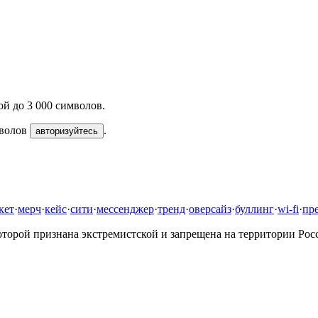
й до 3 000 символов.
мволов
.
авторизуйтесь
кет
·
мерч
·
кейс
·
сити
·
мессенджер
·
тренд
·
оверсайз
·
буллинг
·
wi-fi
·
пр
оторой признана экстремистской и запрещена на территории Ро