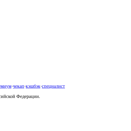
емиум
·
чекап
·
кэшбэк
·
специалист
ссийской Федерации.