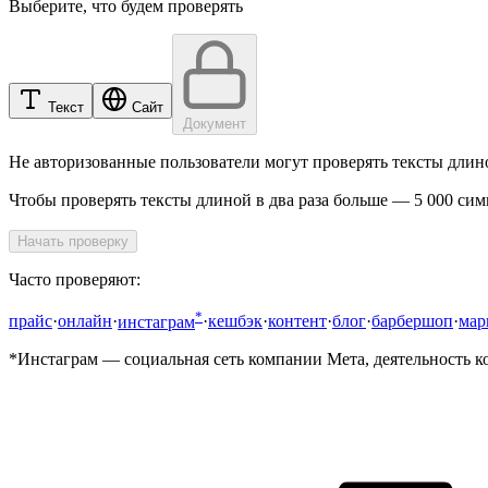
Выберите, что будем проверять
Текст
Сайт
Документ
Не авторизованные пользователи могут проверять тексты длино
Чтобы проверять тексты длиной в два раза больше — 5 000 си
Начать проверку
Часто проверяют:
*
прайс
·
онлайн
·
инстаграм
·
кешбэк
·
контент
·
блог
·
барбершоп
·
мар
*Инстаграм — социальная сеть компании Мета, деятельность к